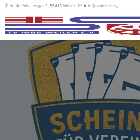
An der Wassergall 2, 55413 Weiler
info@tvweiler.org