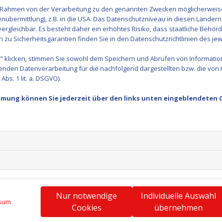
im Rahmen von der Verarbeitung zu den genannten Zwecken möglicherwei
nübermittlung), z.B. in die USA. Das Datenschutzniveau in diesen Ländern 
Seit dem 18.5.2025 gibt es wieder pro 15 € Einkaufswert 
rgleichbar. Es besteht daher ein erhöhtes Risiko, dass staatliche Behör
könnt.
zu Sicherheitsgarantien finden Sie in den Datenschutzrichtlinien des jew
 klicken, stimmen Sie sowohl dem Speichern und Abrufen von Information
Es gibt wieder Prämien, die den verschiedenen Turngru
enden Datenverarbeitung für die nachfolgend dargestellten bzw. die von
Hier findet ihr Infos zur Aktion und wie Ihr uns die Schei
bs. 1 lit. a. DSGVO).
https://scheinefuervereine.rewe.de/
immung können Sie jederzeit über den links unten eingeblendeten 
Bis zum 22.06.2025 könnt Ihr bei Eurem Einkauf Vereins
zuordnen.
Hier kommt Ihr direkt zu unserem Verein:
https://scheinefuervereine.rewe.de/verein/10000044794
Wir würden uns freuen, wenn wir wieder viele Scheine er
können.
Nur notwendige
Individuelle Auswahl
Wir garantieren hier schon, dass wir nur Prämien auswäh
sum
Cookies
übernehmen
kommen.