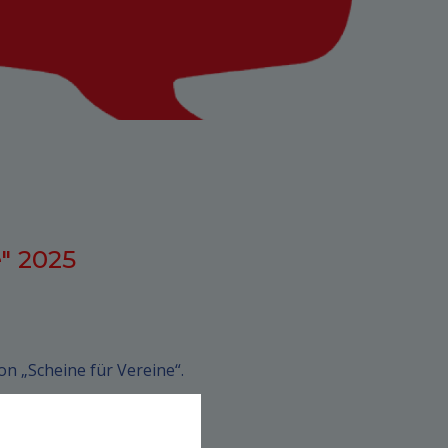
" 2025
on „Scheine für Vereine“.
 nochmal nachlesen:
heine-fuer-vereine-2024