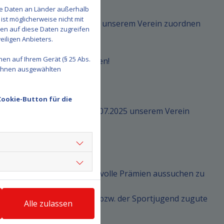
se Daten an Länder außerhalb
ist möglicherweise nicht mit
einen Vereinsschein, den Ihr unserem Verein zuordnen
den auf diese Daten zugreifen
eiligen Anbieters.
en auf Ihrem Gerät (§ 25 Abs.
ppen zu Gute kommen können!
 Ihnen ausgewählten
ne zuordnen könnt:
Cookie-Button für die
scheine sammeln und bis 06.07.2025 unserem Verein
halten würden, um uns sinnvolle Prämien aussuchen zu
len werden, die dem Sport bzw. der Sportjugend zugute
Alle zulassen