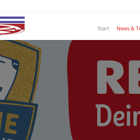
Start
News & T