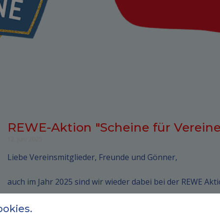
REWE-Aktion "Scheine für Vereine
12. Juni 2025
Liebe Vereinsmitglieder, Freunde und Gönner,
auch im Jahr 2025 sind wir wieder dabei bei der REWE Akti
Was wir im letzten Jahr erreichen konnten könnt Ihr hier
okies.
https://www.tvweiler.org/news-termin/ergebniss-rewe-sc