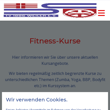
Fitness-Kurse
Hier informieren wir Sie über unsere aktuellen
Kursangebote.
Wir bieten regelmäßig zeitlich begrenzte Kurse zu
unterschiedlichen Themen (Zumba, Yoga, BBP, Bodyfit
etc.) im Kurssystem an.
Aktuelle Kursangebote werden nachfolgend angezeigt.
Wir verwenden Cookies.
Wir informieren über neue Kurse und deren Start auch
Einige Anbieter übermitteln im Rahmen von der Verarbeitung zu