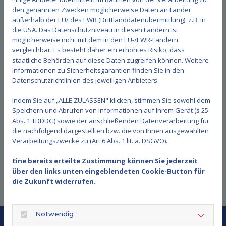
über unseren
Facebook-Account
, dem Ihr gerne folgen
den genannten Zwecken möglicherweise Daten an Länder
könnt.
außerhalb der EU/ des EWR (Drittlanddatenübermittlung), z.B. in
die USA. Das Datenschutzniveau in diesen Ländern ist
möglicherweise nicht mit dem in den EU-/EWR-Ländern
Aktuelle Kurse
vergleichbar. Es besteht daher ein erhöhtes Risiko, dass
staatliche Behörden auf diese Daten zugreifen können. Weitere
Informationen zu Sicherheitsgarantien finden Sie in den
Datenschutzrichtlinien des jeweiligen Anbieters.
Previous
Next
Indem Sie auf „ALLE ZULASSEN" klicken, stimmen Sie sowohl dem
Speichern und Abrufen von Informationen auf Ihrem Gerät (§ 25
Vergangene Kurse
Abs. 1 TDDDG) sowie der anschließenden Datenverarbeitung für
die nachfolgend dargestellten bzw. die von Ihnen ausgewählten
Verarbeitungszwecke zu (Art 6 Abs. 1 lit. a. DSGVO).
Previous
Next
Eine bereits erteilte Zustimmung können Sie jederzeit
über den links unten eingeblendeten Cookie-Button für
die Zukunft widerrufen.
Notwendig