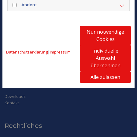
Andere
Turnverein 1886 Weiler e.V.
Nur notwendige
An der Wassergall 2
Cookies
55413 Weiler
Individuelle
Datenschutzerklärung
|
Impressum
Auswahl
+49 6721 2018790
übernehmen
info@tvweiler.org
Alle zulassen
Service
Downloads
Kontakt
Rechtliches