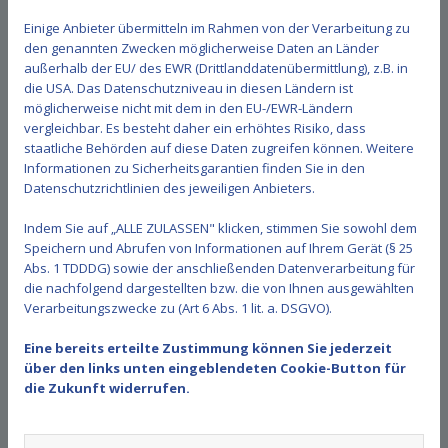
Einige Anbieter übermitteln im Rahmen von der Verarbeitung zu
den genannten Zwecken möglicherweise Daten an Länder
Karatekas des TV Weiler zu Gast
außerhalb der EU/ des EWR (Drittlanddatenübermittlung), z.B. in
in Bonn
die USA. Das Datenschutzniveau in diesen Ländern ist
möglicherweise nicht mit dem in den EU-/EWR-Ländern
22. November 2023
vergleichbar. Es besteht daher ein erhöhtes Risiko, dass
Einige Karatekas des TV Weiler nutzten die Chance und
staatliche Behörden auf diese Daten zugreifen können. Weitere
Informationen zu Sicherheitsgarantien finden Sie in den
nahmen am Vollkontakt-Karate Seminar der
Datenschutzrichtlinien des jeweiligen Anbieters.
Karateschule Shobushinkai e. V. in Bonn teil. In
freundschaftlicher Atmosphäre wurde hart trainiert
Indem Sie auf „ALLE ZULASSEN" klicken, stimmen Sie sowohl dem
und viel gelacht. Wir freuen uns auf die nächste
Speichern und Abrufen von Informationen auf Ihrem Gerät (§ 25
Abs. 1 TDDDG) sowie der anschließenden Datenverarbeitung für
Begegnung.
die nachfolgend dargestellten bzw. die von Ihnen ausgewählten
Verarbeitungszwecke zu (Art 6 Abs. 1 lit. a. DSGVO).
Zurück
Eine bereits erteilte Zustimmung können Sie jederzeit
über den links unten eingeblendeten Cookie-Button für
die Zukunft widerrufen.