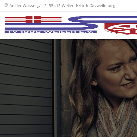
An der Wassergall 2, 55413 Weiler
info@tvweiler.org