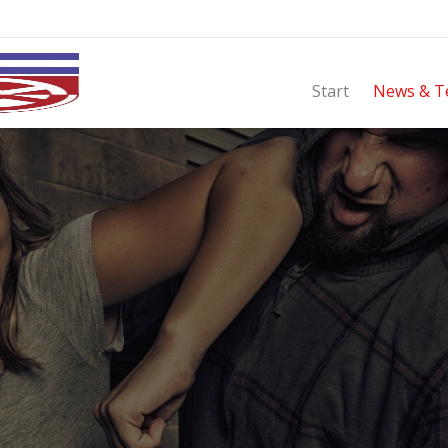
Start
News & T