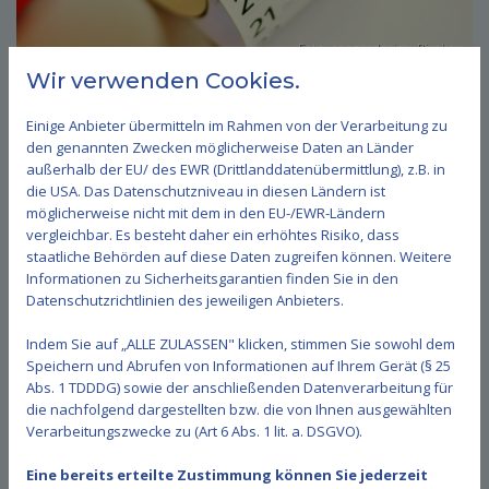
Foto: congerdesign,
Pixabay
Wir verwenden Cookies.
27.09.2026 Stiftungsfest
Einige Anbieter übermitteln im Rahmen von der Verarbeitung zu
25. November 2025
den genannten Zwecken möglicherweise Daten an Länder
außerhalb der EU/ des EWR (Drittlanddatenübermittlung), z.B. in
Wir laden alle Mitglieder, Freunde und Förderer des
die USA. Das Datenschutzniveau in diesen Ländern ist
Turnvereins ein zum traditionellen Stiftungsfest.
möglicherweise nicht mit dem in den EU-/EWR-Ländern
vergleichbar. Es besteht daher ein erhöhtes Risiko, dass
Termin:
staatliche Behörden auf diese Daten zugreifen können. Weitere
Informationen zu Sicherheitsgarantien finden Sie in den
27.09.2026 - 11.00 Uhr - Vereinsheim “An der
Datenschutzrichtlinien des jeweiligen Anbieters.
Wassergall”
Indem Sie auf „ALLE ZULASSEN" klicken, stimmen Sie sowohl dem
Los geht es mit einem kleinen Sektempfang und im
Speichern und Abrufen von Informationen auf Ihrem Gerät (§ 25
Abs. 1 TDDDG) sowie der anschließenden Datenverarbeitung für
Anschluss werden langjährige Mitglieder für Ihre
die nachfolgend dargestellten bzw. die von Ihnen ausgewählten
Vereinstreue geehrt, bevor dann die Küche öffnet und
Verarbeitungszwecke zu (Art 6 Abs. 1 lit. a. DSGVO).
ein reichhaltiges Speisenangebot angeboten wird.
Eine bereits erteilte Zustimmung können Sie jederzeit