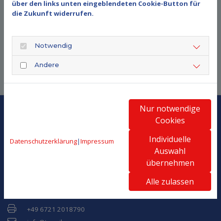
Wir freuen uns über Euren Besuch!
über den links unten eingeblendeten Cookie-Button für
die Zukunft widerrufen.
Zurück
Notwendig
Andere
Nur notwendige
Cookies
Individuelle
Datenschutzerklärung
|
Impressum
Auswahl
Turnverein 1886 Weiler e.V.
übernehmen
An der Wassergall 2
Alle zulassen
55413 Weiler
+49 6721 2018790